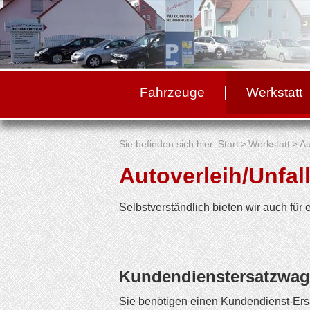
Fahrzeuge
Werkstatt
Sie befinden sich hier:
Start
>
Werkstatt
>
Au
Autoverleih/Unfa
Selbstverständlich bieten wir auch für
Kundendienstersatzwa
Sie benötigen einen Kundendienst-Ers